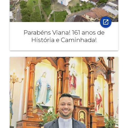
open_in_new
Parabéns Viana! 161 anos de
História e Caminhada!