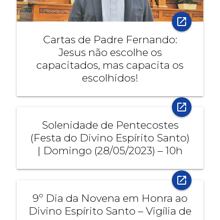
open_in_new
Cartas de Padre Fernando:
Jesus não escolhe os
capacitados, mas capacita os
escolhidos!
open_in_new
Solenidade de Pentecostes
(Festa do Divino Espírito Santo)
| Domingo (28/05/2023) – 10h
open_in_new
9º Dia da Novena em Honra ao
Divino Espírito Santo – Vigília de