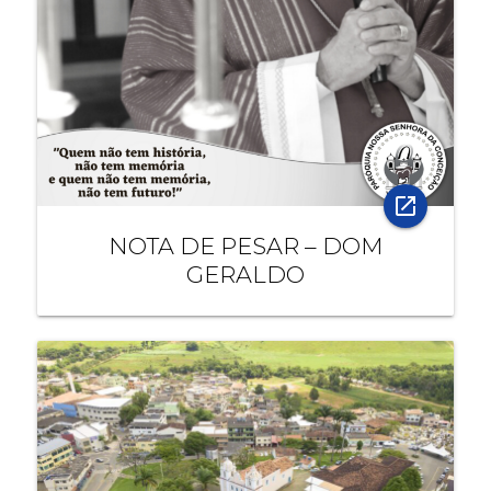
open_in_new
NOTA DE PESAR – DOM
GERALDO