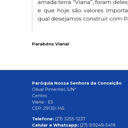
amada terra “Viana”, foram dele
e que hoje são valores importa
qual desejamos construir com Pa
Parabéns Viana!
Paróquia Nossa Senhora da Conceição
Olival Pimentel, S/Nº
Centro
Viana - ES
CEP: 29130-145
Telefone:
(27) 3255-1237
Celular e Whatsapp:
(27) 9.9249-5419