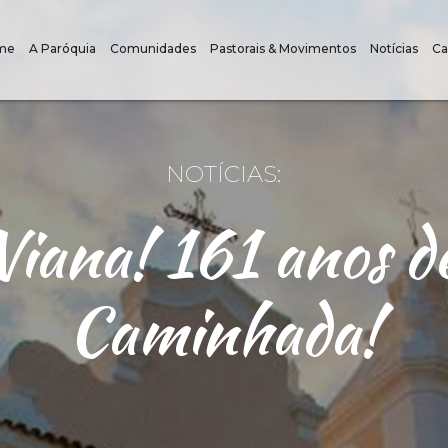
me
A Paróquia
Comunidades
Pastorais & Movimentos
Notícias
Ca
NOTÍCIAS:
iana! 161 anos de
Caminhada!