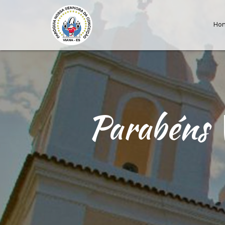
Ho
Parabéns V