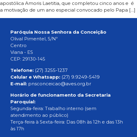
apostólica Amoris Laetitia, que completou cinco anos e é
a motivação de um ano especial convocado pelo Papa […]
Paróquia Nossa Senhora da Conceição
Olival Pimentel, S/Nº
Centro
Viana - ES
CEP: 29130-145
Telefone:
(27) 3255-1237
Celular e Whatsapp:
(27) 9.9249-5419
E-mail:
pnsconceicao@aves.org.br
Horário de funcionamento da Secretaria
Paroquial:
Segunda-feira: Trabalho interno (sem
atendimento ao público)
Terça-feira à Sexta-feira: Das 08h às 12h e das 13h
às 17h