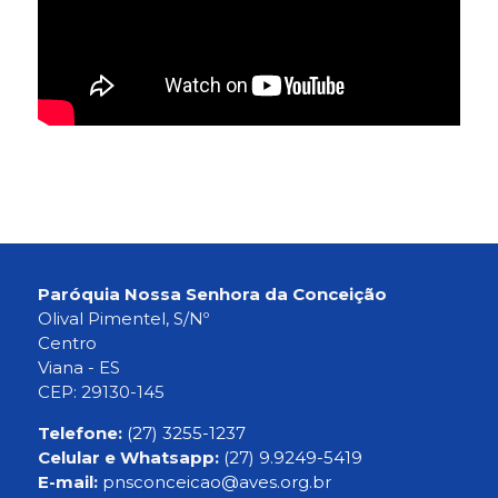
Paróquia Nossa Senhora da Conceição
Olival Pimentel, S/Nº
Centro
Viana - ES
CEP: 29130-145
Telefone:
(27) 3255-1237
Celular e Whatsapp:
(27) 9.9249-5419
E-mail:
pnsconceicao@aves.org.br