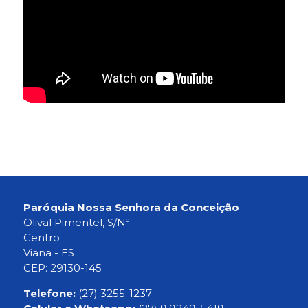
Paróquia Nossa Senhora da Conceição
Olival Pimentel, S/Nº
Centro
Viana - ES
CEP: 29130-145
Telefone:
(27) 3255-1237