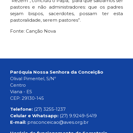
“Rezem”, concluiu o Papa, “para que saibamos ser
pastores e não administradores: que os padres
sejam bispos, sacerdotes, possam ter esta
pastoralidade, serem pastores”.
Fonte: Canção Nova
Paróquia Nossa Senhora da Conceição
Olival Pimentel, S/Nº
Centro
Viana - ES
CEP: 29130-145
Telefone:
(27) 3255-1237
Celular e Whatsapp:
(27) 9.9249-5419
E-mail:
pnsconceicao@aves.org.br