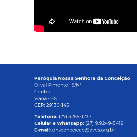
Paróquia Nossa Senhora da Conceição
Olival Pimentel, S/Nº
Centro
Viana - ES
CEP: 29130-145
Telefone:
(27) 3255-1237
Celular e Whatsapp:
(27) 9.9249-5419
E-mail:
pnsconceicao@aves.org.br