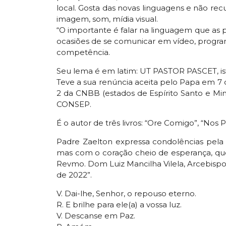
local. Gosta das novas linguagens e não recu
imagem, som, mídia visual.
“O importante é falar na linguagem que a
ocasiões de se comunicar em vídeo, program
competência.
Seu lema é em latim: UT PASTOR PASCET, isto 
Teve a sua renúncia aceita pelo Papa em 7
2 da CNBB (estados de Espírito Santo e Mina
CONSEP.
É o autor de três livros: “Ore Comigo”, “Nos P
Padre Zaelton expressa condolências pela 
mas com o coração cheio de esperança, que
Revmo. Dom Luiz Mancilha Vilela, Arcebispo E
de 2022”.
V. Dai-lhe, Senhor, o repouso eterno.
R. E brilhe para ele(a) a vossa luz.
V. Descanse em Paz.