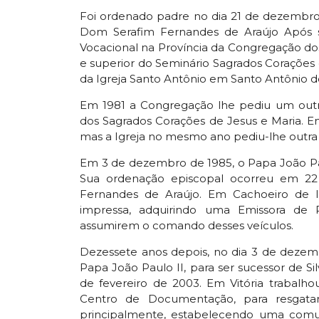
Foi ordenado padre no dia 21 de dezembro
Dom Serafim Fernandes de Araújo Após s
Vocacional na Província da Congregação dos 
e superior do Seminário Sagrados Coraçõe
da Igreja Santo Antônio em Santo Antônio do
Em 1981 a Congregação lhe pediu um outro
dos Sagrados Corações de Jesus e Maria. 
mas a Igreja no mesmo ano pediu-lhe outr
Em 3 de dezembro de 1985, o Papa João Pa
Sua ordenação episcopal ocorreu em 22
Fernandes de Araújo. Em Cachoeiro de I
impressa, adquirindo uma Emissora de 
assumirem o comando desses veículos.
Dezessete anos depois, no dia 3 de dezem
Papa João Paulo II, para ser sucessor de S
de fevereiro de 2003. Em Vitória trabal
Centro de Documentação, para resgatar
principalmente, estabelecendo uma comun