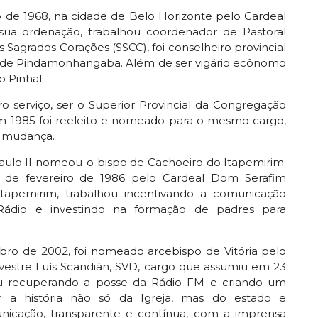
 de 1968, na cidade de Belo Horizonte pelo Cardeal
ua ordenação, trabalhou coordenador de Pastoral
Sagrados Corações (SSCC), foi conselheiro provincial
s de Pindamonhangaba. Além de ser vigário ecônomo
 Pinhal.
 serviço, ser o Superior Provincial da Congregação
Em 1985 foi reeleito e nomeado para o mesmo cargo,
a mudança.
ulo II nomeou-o bispo de Cachoeiro do Itapemirim.
 de fevereiro de 1986 pelo Cardeal Dom Serafim
tapemirim, trabalhou incentivando a comunicação
Rádio e investindo na formação de padres para
bro de 2002, foi nomeado arcebispo de Vitória pelo
ilvestre Luís Scandián, SVD, cargo que assumiu em 23
hou recuperando a posse da Rádio FM e criando um
 a história não só da Igreja, mas do estado e
icação, transparente e contínua, com a imprensa