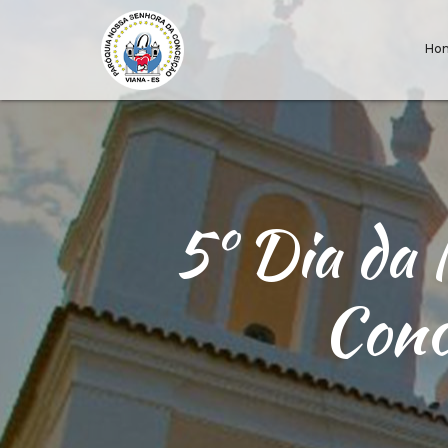
Ho
5º Dia da
Conc