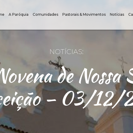
me
A Paróquia
Comunidades
Pastorais & Movimentos
Notícias
Ca
NOTÍCIAS:
 Novena de Nossa 
eição – 03/12/