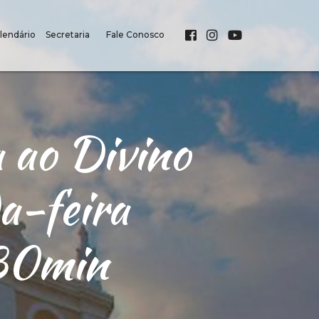
lendário
Secretaria
Fale Conosco
 ao Divino
a-feira
30min