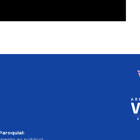
Paroquial:
imento ao público)