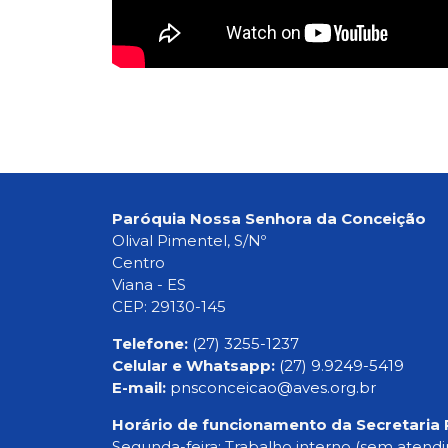
Paróquia Nossa Senhora da Conceição
Olival Pimentel, S/Nº
Centro
Viana - ES
CEP: 29130-145
Telefone:
(27) 3255-1237
Celular e Whatsapp:
(27) 9.9249-5419
E-mail:
pnsconceicao@aves.org.br
Horário de funcionamento da Secretaria 
Segunda-feira: Trabalho interno (sem atend