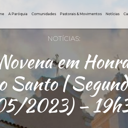
me
A Paróquia
Comunidades
Pastorais & Movimentos
Notícias
Ca
NOTÍCIAS:
 Novena em Honra
to Santo | Segund
05/2023) – 19h