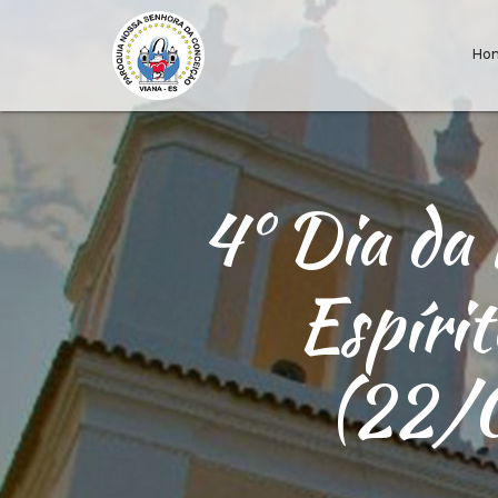
Ho
4º Dia da
Espíri
(22/