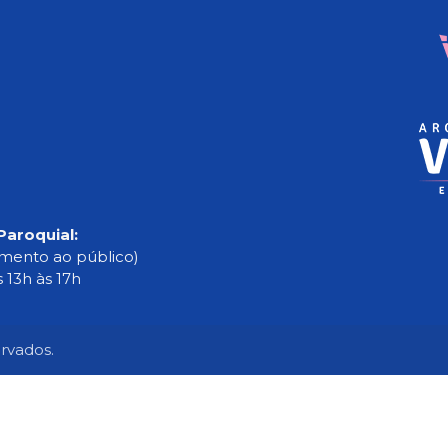
Paroquial:
imento ao público)
s 13h às 17h
ervados.